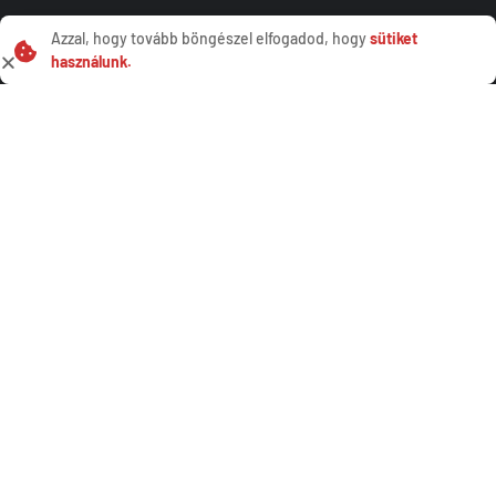
Azzal, hogy tovább böngészel elfogadod, hogy
sütiket
Célunk, hogy Békés vármegyei, Békéscsaba, Orosháza,
használunk.
Gyula és környékén lévő partnereink elképzeléseit
mérnöki precizitással és szakértelemmel váltsuk valóra,
értékálló és biztonságos létesítményeket létrehozva.
Szolgáltatások
Magasépítés, szerkezetépítés
Útépítés, mélyépítés
Gépi földmunkavégzés
Mérnöki szolgáltatás