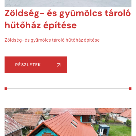
Zöldség- és gyümölcs tároló
hűtőház építése
Zöldség- és gyümölcs tároló hűtőház építése
RÉSZLETEK