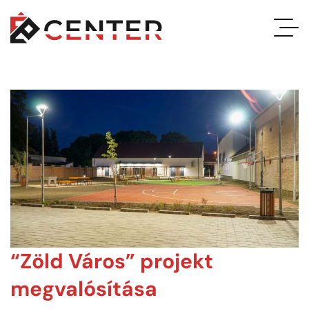
“Zöld Város” projekt
megvalósítása